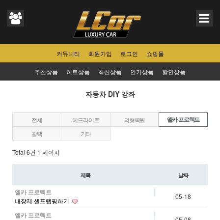
커뮤니티
회원가입
로그인
쇼핑몰
추천상품
히트상품
최신상품
인기상품
할인상품
자동차 DIY 강좌
자동차 DIY 강좌 카테고리
엘카 프로텍트
전체
헤드라이트
외형복원
광택
기타
Total 6건
1 페이지
제목
날짜
엘카 프로텍트
05-18
내장제 셀프랩핑하기
엘카 프로텍트
05-08