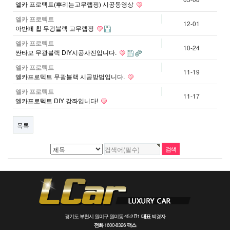
엘카 프로텍트(뿌리는고무랩핑) 시공동영상
엘카 프로텍트
12-01
아반떼 휠 무광블랙 고무랩핑
엘카 프로텍트
10-24
싼타모 무광블랙 DIY시공사진입니다.
엘카 프로텍트
11-19
엘카프로텍트 무광블랙 시공방법입니다.
엘카 프로텍트
11-17
엘카프로텍트 DIY 강좌입니다!
목록
경기도 부천시 원미구 원미동 45-2 B1
대표
박경자
전화
1600-8326
팩스